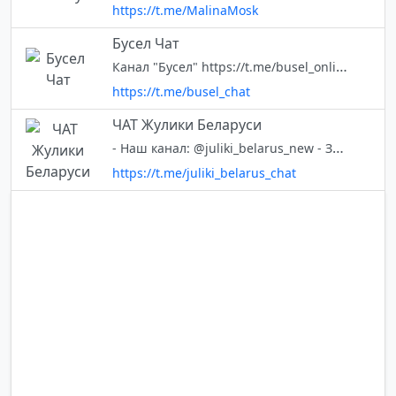
https://t.me/MalinaMosk
Бусел Чат
Канал "Бусел" https://t.me/busel_online
https://t.me/busel_chat
ЧАТ Жулики Беларуси
- Наш канал: @juliki_belarus_new - Зеркало: @juliki_belarus - Наш БОТ: @juliki_belarus_bot - Наш ЧАТ: @juliki_belarus_chat
https://t.me/juliki_belarus_chat