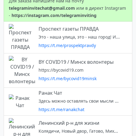
Для заказа напишите нам на почту
telegraminvitechat@gmail.com
или в директ Instagram
-
https://instagram.com/telegraminviting
Проспект газеты ПРАВДА
Это - наша улица, это - наш город! И мы знаем, как сделать его ещё лучше🤍
https://t.me/prospektpravdy
BY COVID19 / Минск волонтеры
https://bycovid19.com
https://t.me/bycovid19minsk
Ранак Чат
Здесь можно оставлять свои мысли и делиться новостями.
https://t.me/ranakchat
Ленинский р-н для жизни
Колядичи, Новый двор, Гатово, Михановичи и прилегающие территории Настройки телеграм: https://t.me/leninskiysdzh/5461 Правила: https://t.me/leninskiysdzh/3956 общаемся. Помогаем делать Страну для Жизни Основной канал: @stran