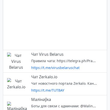
Чат Virus Belarus
Правила чата: https://telegra.ph/Pravila-chata-06-18-3 Чат канала Virus Belarus: https://t.me/joinchat/AAAAAFRTz8jUsSjNBhACMA Предложения и вопросы по чату: @chatsupportquestion_bot
https://t.me/virusbelaruschat
Чат Zerkalo.io
Чат новостного портала Zerkalo. Канал с новостями: @io_Zerkalo
https://t.me/TUTBAY
Малінаўка
Боты для связи с админами: @MalinaChatBot (запасной @MalinovkaChat_Bot) Резервный чат: @MalinaMinsk Дружественный новостной канал: @Malina_digest Информационный канал про нехороших соседей: @MalinaMoskLists Газета "Малиновка"