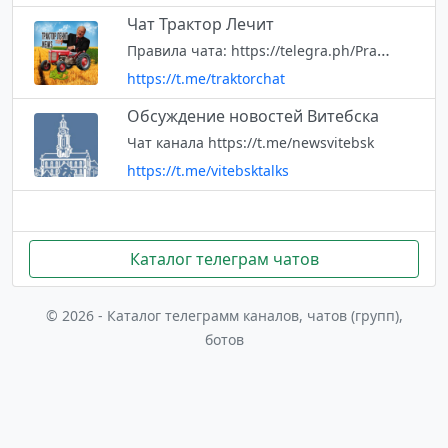
Чат Трактор Лечит
Правила чата: https://telegra.ph/Pravila-chata-06-18-3 Чат каналаТрактор Лечить: https://t.me/joinchat/AAAAAD_lupPdZgRPmZzzcQ. Предложения и вопросы по чату: @chatsupportquestion_bot
https://t.me/traktorchat
Обсуждение новостей Витебска
Чат канала https://t.me/newsvitebsk
https://t.me/vitebsktalks
Каталог телеграм чатов
© 2026 - Каталог телеграмм каналов, чатов (групп),
ботов