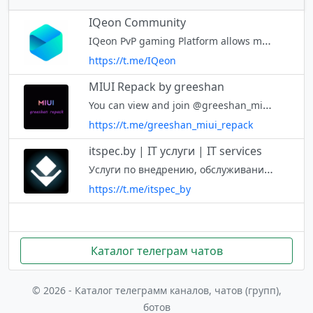
IQeon Community
IQeon PvP gaming Platform allows monetizing your intellectual and other in-game achievements. Website: https://iqeon.io Announcements: @IQeon_news
https://t.me/IQeon
MIUI Repack by greeshan
You can view and join @greeshan_miui_repack right away.
https://t.me/greeshan_miui_repack
itspec.by | IT услуги | IT services
Услуги по внедрению, обслуживанию и модернизации ИТ-инфраструктуры. Обслуживание организаций и ИП. Ремонт техники.
https://t.me/itspec_by
Каталог телеграм чатов
© 2026 - Каталог телеграмм каналов, чатов (групп),
ботов