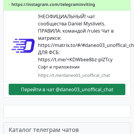
-
https://instagram.com/telegraminviting
!НЕОФИЦИАЛЬНЫЙ! чат
сообщества Daniel Myslivets.
ПРАВИЛА: командой /rules Чат в
матриксе:
https://matrix.to/#/#daneo03_unoffical_ch
ДЛЯ ФСБ:
https://t.me/+KDWbee8bz-plZTcy
Софт и приложения
https://t.me/daneo03_unoffical_chat
Перейти в чат @daneo03_unoffical_chat
Каталог телеграм чатов