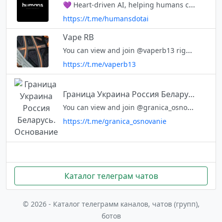
💜 Heart-driven AI, helping humans create AI NFTs and run them as companies.
https://t.me/humansdotai
Vape RB
You can view and join @vaperb13 right away.
https://t.me/vaperb13
Граница Украина Россия Беларусь. Основание
You can view and join @granica_osnovanie right away.
https://t.me/granica_osnovanie
Каталог телеграм чатов
© 2026 - Каталог телеграмм каналов, чатов (групп),
ботов