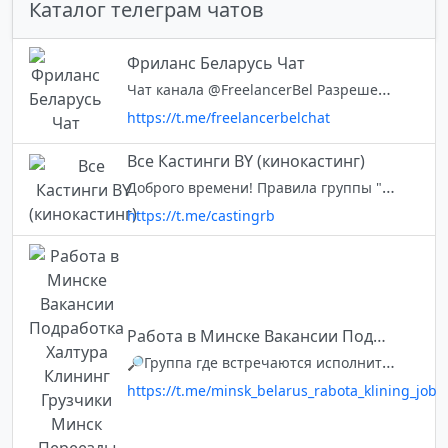
Каталог телеграм чатов
Фриланс Беларусь Чат
Чат канала @FreelancerBel Разрешена самореклама, пиар резюме, услуг и т.д. Просьба - часто не спамить
https://t.me/freelancerbelchat
Все Кастинги BY (кинокастинг)
Доброго времени! Правила группы "Кинокастиг РБ": 1. ЧАТ создана для актеров, кастинг-директоров, ассистентов по актерам и прочего персонала, работающего с актерами. (балталка, объявление кастингов) Просьба: Добавляйте сюда св
https://t.me/castingrb
Работа в Минске Вакансии Подработка Халтура Клининг Грузчики Минск Переезды Услуги
🔎Группа где встречаются исполнители и заказчики услуг и разовых работ. Бот группы @chistoUP_bot повторяет 10 ваших текстовых сообщений в группе
https://t.me/minsk_belarus_rabota_klining_job