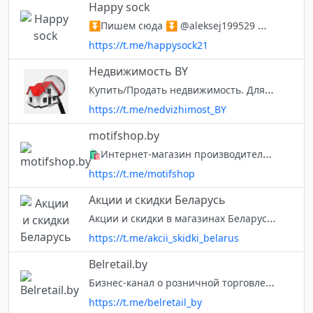
Happy sock
⏬Пишем сюда ⏬ @aleksej199529 💎Подберём для Вас любой товар 🤗 💎Скидка 10% при следующем заказе🚀 💎Отправка европочтой, Белпочтой, Минск доставка курьером либо самовывоз Оплата на почте при получении посылочки (наложенным платеж
https://t.me/happysock21
Недвижимость BY
Купить/Продать недвижимость. Для составления и публикации объявления используйте бот 💠 @BlakitBot 💠
https://t.me/nedvizhimost_BY
motifshop.by
🛍Интернет-магазин производителя белорусской дизайнерской одежды. ☎️+375447469614 @SvetlanaSh09
https://t.me/motifshop
Акции и скидки Беларусь
Акции и скидки в магазинах Беларуси. Акции Евроопт, Виталюр, Алми, Гиппо, Корона, Остров Чистоты, Мила и другие 🧑‍💻 https://kupon.by 💌 сотрудничество/реклама @bykupon
https://t.me/akcii_skidki_belarus
Belretail.by
Бизнес-канал о розничной торговле и e-commerce в Беларуси. Новости отрасли, полезные статьи, интервью, анонсы событий. Ждем ваших новостей по адресу
https://t.me/belretail_by