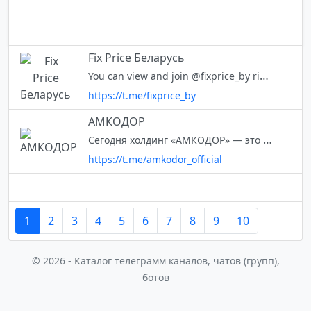
Fix Price Беларусь
You can view and join @fixprice_by right away.
https://t.me/fixprice_by
АМКОДОР
Сегодня холдинг «АМКОДОР» — это одно из ведущих предприятий по производству специальной техники в Беларуси и странах СНГ
https://t.me/amkodor_official
1
2
3
4
5
6
7
8
9
10
© 2026 - Каталог телеграмм каналов, чатов (групп),
ботов