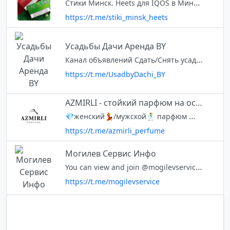
Стики Минск. Heets для IQOS в Минске всегда в наличии. Для заказа писать: @stiki_minsk_iqos
https://t.me/stiki_minsk_heets
Усадьбы Дачи Аренда BY
Канал объявлений Сдать/Снять усадьбу Для составления и публикации объявления используйте бот 💠 @BlakitBot 💠 @BraslavLakes – канал объявлений усадеб в Браславском районе
https://t.me/UsadbyDachi_BY
AZMIRLI - стойкий парфюм на основе масла
💎женский💃/мужской🕺 парфюм 💎масла 100% (Швейцария, LUZI) 💎эксклюзивные ароматы🎉 💎доставка по всему миру🌍 ⌛стойкость до 48 ч 🎁Бонусы для подписчиков👇 Связаться с нами: https://t.me/Azmirliperfume Наш Инстаграм: Instagram.com/
https://t.me/azmirli_perfume
Могилев Сервис Инфо
You can view and join @mogilevservice right away.
https://t.me/mogilevservice