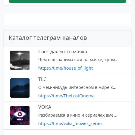
Каталог телеграм каналов
Свет далёкого маяка
Чем ещё заниматься на маяке, кроме как смотреть кино да сериалы, читать книги да комиксы, а иногда вещать о них в пустоту. @oleglyfar
https://t.me/house_of_light
TLC
О чем-нибудь интересном в мире кино. Известные и не очень фильмы, сериалы, контент.
https://t.me/TheLostCinema
VOKA
Разбираемся в кино и сериалах вместе с VOKA
https://t.me/voka_movies_series