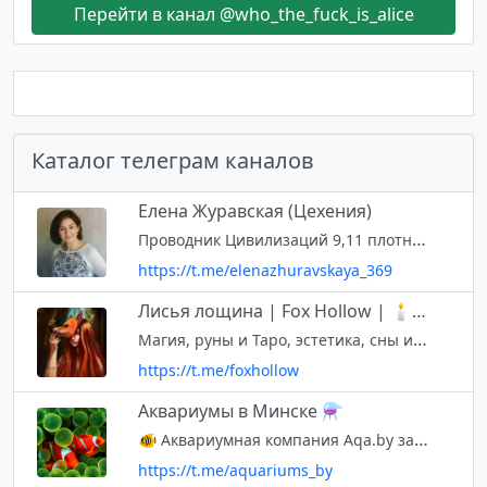
Перейти в канал @who_the_fuck_is_alice
Каталог телеграм каналов
Елена Журавская (Цехения)
Проводник Цивилизаций 9,11 плотностей, Учительской системы. Провожу индивидуальные и групповые сессии. ✔️Запись на консультацию @elenazhuravskaya369
https://t.me/elenazhuravskaya_369
Лисья лощина | Fox Hollow | 🕯🔮🪞
Магия, руны и Таро, эстетика, сны и символы, музыка и мемы 💫 За раскладом писать @weirdfoxanny
https://t.me/foxhollow
Аквариумы в Минске ⚗️
🐠 Аквариумная компания Aqa.by занимается изготовлением аквариумов, пузырьковых панелей, водопадов по индивидуальным размерам заказчика, от проектирования, изготовления до монтажа и дизайнерского оформления.
https://t.me/aquariums_by