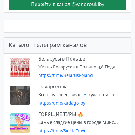
Перейти в канал @vandroukiby
Каталог телеграм каналов
Беларусы в Польше
Жизнь Беларусов в Польше. ✔ Поддержать нас можно тут https://buycoffee.to/belaruspoland ✔ Чат https://t.me/BelarusyPL
https://t.me/BelarusPoland
Падарожнік
Все о путешествиях: 🔹 куда стоит поехать 🔹курорты, о которых мало кто знает 🔹 красивые места 🔹 необычные отели и многое другое. Билеты, путешествия, поездки, идеи на отпуск, туры на отдых, туризм
https://t.me/kudago_by
ГОРЯЩИЕ ТУРЫ 🔥
Самые сладкие цены в городе Минске! Скидки на туры до 70% +375296702000 Инстаграм✔️ @siesta_travel Сайт✔️www.siesta-travel.by
https://t.me/SiestaTravel