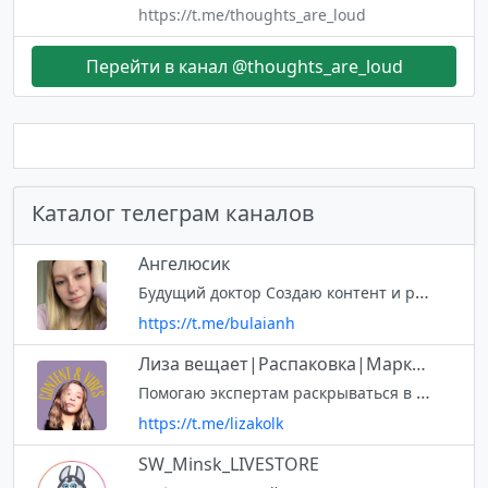
https://t.me/thoughts_are_loud
Перейти в канал @thoughts_are_loud
Каталог телеграм каналов
Ангелюсик
Будущий доктор Создаю контент и развиваю личный бренд Люблю кино, книги и вкусно покушать Сделаю твои сторис частью фильма, который хочется пересматривать Мой инст: bulai.an
https://t.me/bulaianh
Лиза вещает|Распаковка|Маркетинг
Помогаю экспертам раскрываться в блоге, увеличивать доход за счёт личного контента. Не знаешь, как начать вести блог? Не можешь найти интересные темы для сторис? Считаешь, что твой продукт никому не нужен? Тогда тебе сю
https://t.me/lizakolk
SW_Minsk_LIVESTORE