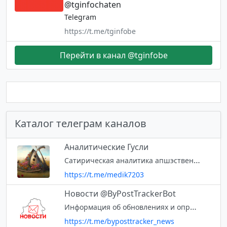
@tginfochaten
Telegram
https://t.me/tginfobe
Перейти в канал @tginfobe
Каталог телеграм каналов
Аналитические Гусли
Сатирическая аналитика апшэственной жизни гражданского общества 🔞Канал 18+ 📌Не имеет цели обидеть, только высмеять минусы общества. Республика Беларусь 🇧🇾 ⬇️ @gusljar_bot - прислать новость или сообщение в редакцию.
https://t.me/medik7203
Новости @ByPostTrackerBot
Информация об обновлениях и опросы для бота @ByPostTrackerBot
https://t.me/byposttracker_news