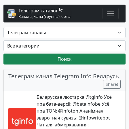
by
Телеграм каталог
Каналы, чаты (группы), боты
Поиск
Телеграм канал Telegram Info Беларусь
Share!
Беларускае люстэрка @tginfo Усё
пра бэта-версіі: @betainfobe Усё
пра TON: @infoton Ананімная
зваротная сувязь: @infowritebot
Чат для абмеркавання: