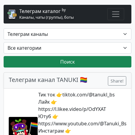
by
Телеграм каталог
Каналы, чаты (группы), боты
Поиск
Телеграм канал TANUKI 🏳️‍🌈
Share!
Тик ток 👉tiktok.com/@tanukl_bs
Лайк 👉
https://l.likee.video/p/OdYXAT
Ютуб 👉
https://www.youtube.com/@Tanuki_Bs
Инстаграм 👉