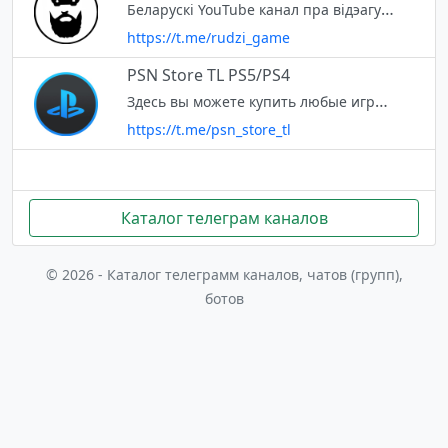
Беларускі YouTube канал пра відэагульні: https://www.youtube.com/Рудзі Твіч-канал са стрымамі: https://www.twitch.tv/rudzi_game Дапамагчы аўтару: https://www.patreon.com/rudzi_game
https://t.me/rudzi_game
PSN Store TL PS5/PS4
Здесь вы можете купить любые игры и подписки дешевле чем было в Российском сторе За информацией и покупкой к @psn_store_illia
https://t.me/psn_store_tl
Каталог телеграм каналов
© 2026 - Каталог телеграмм каналов, чатов (групп),
ботов