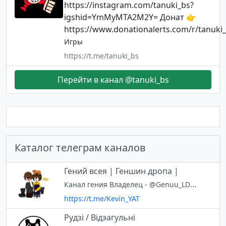
https://instagram.com/tanuki_bs?
igshid=YmMyMTA2M2Y= Донат 👉
https://www.donationalerts.com/r/tanuki
Игры
https://t.me/tanuki_bs
Перейти в канал @tanuki_bs
Каталог телеграм каналов
Гений всея | Геншин дропа |
Канал гения Владелец - @Genuu_LDTK Любимки(Админы) - @Cat_the_rain @yeblona @Sdrengu Бот этого канала - @KevinYAT_Bot Люблю Людишки, думаю вам нравится здесь
https://t.me/Kevin_YAT
Рудзі / Відэагульні