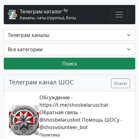
by
Телеграм каталог
Каналы, чаты (группы), боты
Поиск
Телеграм канал ШОС
Share!
Обсуждение -
https://t.me/shosbelaruschat
Обратная связь -
@shosbelarusbot Помощь ШОСу -
@shosvolunteer_bot
Политика