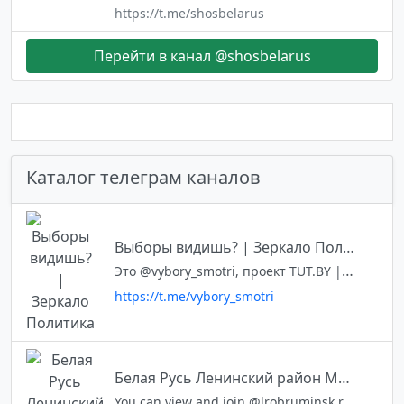
https://t.me/shosbelarus
Перейти в канал @shosbelarus
Каталог телеграм каналов
Выборы видишь? | Зеркало Политика
Это @vybory_smotri, проект TUT.BY | Zerkalo.io о политике, протестах и людях внутри. Написать в редакцию: @zerkalo_editor Основной канал: @zerkalo_io Чат: @zerkalo_chat
https://t.me/vybory_smotri
Белая Русь Ленинский район Минска
You can view and join @lrobruminsk right away.