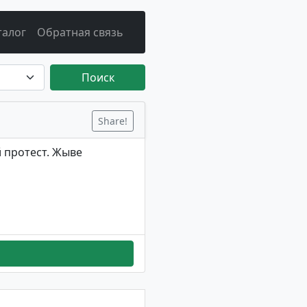
талог
Обратная связь
Поиск
Share!
 протест. Жыве