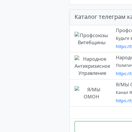
Каталог телеграм к
Профс
Будьте 
https://
Народн
https:/
Я/МЫ
https:/