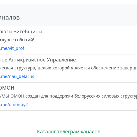
аналов
оюзы Витебщины️
в курсе событий!
t.me/vit_prof
ое Антикризисное Управление
/t.me/nau_belarus
 ОМОН
/t.me/omonby2
Каталог телеграм каналов