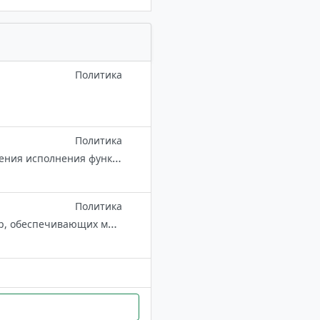
Политика
Политика
Политическая структура, целью которой является обеспечение завершения исполнения функций нелегитимными органами власти и стабилизация системы управления страной после перехода власти к беларускому народу. Чат-бот для обратн
Политика
Канал Я/МЫ ОМОН создан для поддержки белорусских силовых структур, обеспечивающих мирную и спокойную жизнь нашего общества. Предложить новость анонимно (для обратной связи указывайте контактные данные) ⬇️ @BearmedvedBot