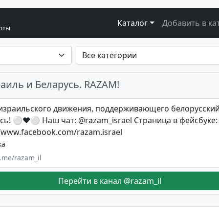
Каталог
Добавить в ка
боты
аиль и Беларусь. RAZAM!
израильского движения, поддерживающего белорусский
сь! ⚪️♥️⚪️ Наш чат: @razam_israel Страница в фейсбуке:
//www.facebook.com/razam.israel
ка
t.me/razam_il
Перейти в канал @razam_il