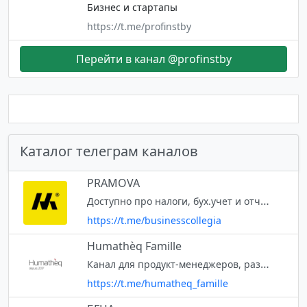
Бизнес и стартапы
https://t.me/profinstby
Перейти в канал @profinstby
Каталог телеграм каналов
PRAMOVA
Доступно про налоги, бух.учет и отчетность в Беларуси. Для владельцев, директоров, финансовых специалистов, в том числе IT-компаний. Канал группы PRAMOVA pramova.by По вопросам обращайтесь @Denis_Kastsian, @Yuriy_Kardymon
https://t.me/businesscollegia
Humathèq Famille
Канал для продукт-менеджеров, разработчиков, маркетологов. Здесь всё про поиск идей новых продуктов, продуктовый дизайн, решение инженерных задач, запуск продуктов на рынок. Про управление продуктами и продуктовым ассортимент
https://t.me/humatheq_famille