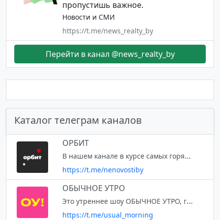
пропустишь важное.
Новости и СМИ
https://t.me/news_realty_by
Перейти в канал @news_realty_by
Каталог телеграм каналов
ОРБИТ
В нашем канале в курсе самых горячих событий, происшествий, фактов о Беларуси, которые не показывают по ТВ. Все новости О Республике Беларусь И Только.
https://t.me/nenovostiby
ОБЫЧНОЕ УТРО
Это утреннее шоу ОБЫЧНОЕ УТРО, где говорят про беларусов и то, что их волнует. Звонки и громкие гости, шутки и много интерактива. Связь с редакцией шоу Обычное утро: @usualmorning_bot
https://t.me/usual_morning