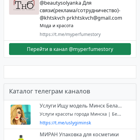
@beautysolyanka Для
связи(реклама/сотрудничество)-
@khtskvch
prkhtskvch@gmail.com
Мода и красота
https://t.me/myperfumestory
Перейти в канал @myperfumestory
Каталог телеграм каналов
Услуги Ищу модель Минск Беларусь
Услуги красоты города Минска | Беларусь Группа Вк: https://vk.com/uslygi_minsk Инстаграм: https://instagram.com/uslygi_modeli_minsk
https://t.me/uslygiminsk
МИРАН Упаковка для косметики