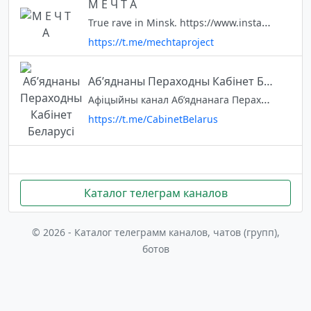
М Е Ч Т А
True rave in Minsk. https://www.instagram.com/mechtaproject
https://t.me/mechtaproject
Аб’яднаны Пераходны Кабінет Беларусі
Афіцыйны канал Аб’яднанага Пераходнага Кабінета Беларусі – часовага выканаўчага органа, створанага нацыянальнай лідаркай Святланай Ціханоўскай.
https://t.me/CabinetBelarus
Каталог телеграм каналов
© 2026 - Каталог телеграмм каналов, чатов (групп),
ботов