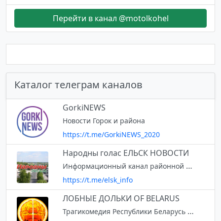
Перейти в канал @motolkohel
Каталог телеграм каналов
GorkiNEWS
Новости Горок и района
https://t.me/GorkiNEWS_2020
Народны голас ЕЛЬСК НОВОСТИ
Информационный канал районной газеты г. Ельска http://www.yelsk.by/
https://t.me/elsk_info
ЛОБНЫЕ ДОЛЬКИ OF BELARUS
Трагикомедия Республики Беларусь / Tragicomedy Of The Republic Of Belarus. Информация о Беларуси и беларусах в одной ленте! Рекомендовано выключать уведомления!