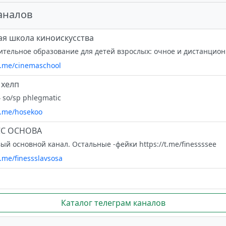
аналов
я школа киноискусства
/t.me/cinemaschool
 хелп
4 so/sp phlegmatic
/t.me/hosekoo
С ОСНОВА
ый основной канал. Остальные -фейки https://t.me/finessssee
t.me/finessslavsosa
Каталог телеграм каналов