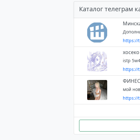
Каталог телеграм к
Минска
https:/
хосеко
istp 5w
https:/
ФИНЕС
мой нов
https://