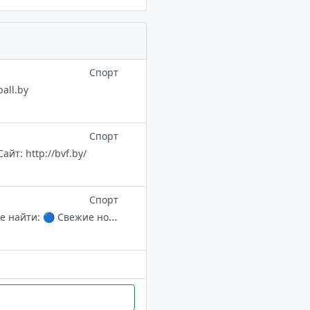
Спорт
all.by
Спорт
йт: http://bvf.by/
Спорт
😎Первый русскоязычный тг-канал о «Хоффенхайме» ⚪Здесь вы можете найти: 🔵 Свежие новости 🔵Слухи 🔵Фото 🔵Видеообзоры 🔵И многое другое