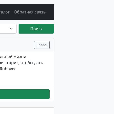
талог
Обратная связь
Поиск
Share!
ольной жизни
и сториз, чтобы дать
@Ruhovec