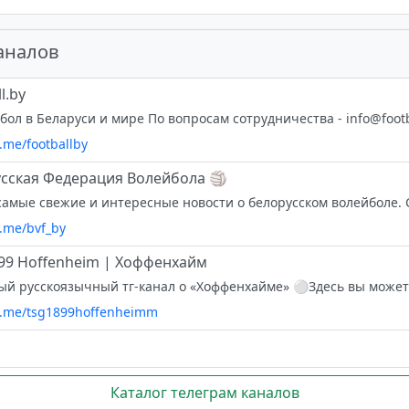
аналов
l.by
бол в Беларуси и мире По вопросам сотрудничества -
info@footb
t.me/footballby
сская Федерация Волейбола 🏐
самые свежие и интересные новости о белорусском волейболе. Са
t.me/bvf_by
99 Hoffenheim | Хоффенхайм
/t.me/tsg1899hoffenheimm
Каталог телеграм каналов