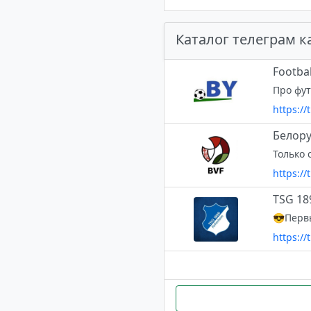
Каталог телеграм к
Footbal
Про фут
https://
Белору
Только 
https://
TSG 18
https:/