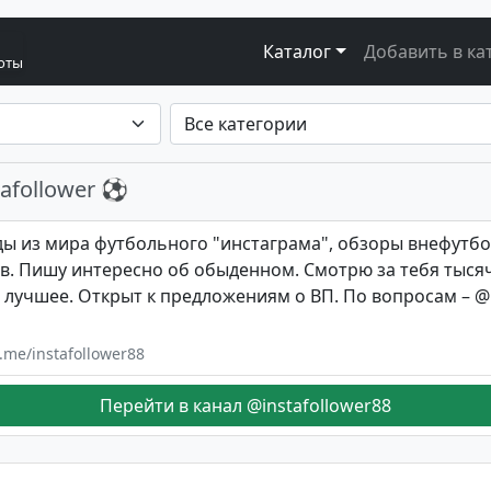
Каталог
Добавить в ка
боты
afollower ⚽️
ы из мира футбольного "инстаграма", обзоры внефутб
в. Пишу интересно об обыденном. Смотрю за тебя тысяч
 лучшее. Открыт к предложениям о ВП. По вопросам – 
t.me/instafollower88
Перейти в канал @instafollower88