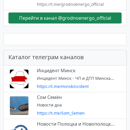
https://t.me/grodnoenergo_official
Перейти в канал @grodnoenergo_official
Каталог телеграм каналов
Инцидент Минск
Инцидент Минск - ЧП и ДТП Минска и Беларуси. По всем вопросам обращаться @blsekret
https://t.me/minskincident
Сом Семён
Новости дна
https://t.me/Som_Semen
Новости Полоцка и Новополоцка | Саммит+ТВ