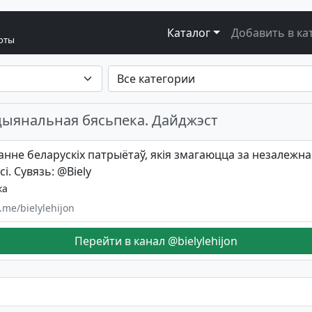
Каталог
Добавить в ка
боты
цыянальная бясьпека. Дайджэст
анне беларускіх патрыётаў, якія змагаюцца за незалежна
і. Сувязь: @Biely
ка
t.me/bielylehijon
Перейти в канал @bielylehijon