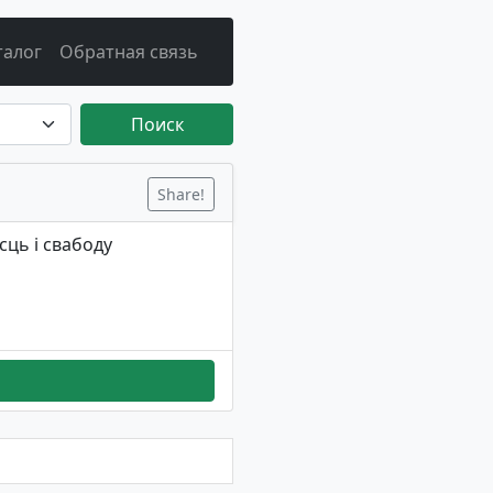
талог
Обратная связь
Поиск
Share!
сць і свабоду