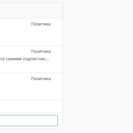
Политика
Политика
Обсуждаем идеи и шаги по освобождению Беларуси. Канал модерируется самими подписчиками. Пришлите ваше сообщение в канал через бот @dumka_by_bot. ТОП Думки @dumka_by_top.
Политика