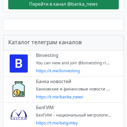
Перейти в канал @banka_news
Каталог телеграм каналов
Binvesting
You can view and join @binvesting right away.
https://t.me/binvesting
Банка новостей
Банковские и финансовые новости Беларуси одной строкой https://bit.ly/bankanews
https://t.me/banka_news
БелГИМ
БелГИМ – национальный метрологический институт Республики Беларусь. BelGIM – the National Metrology Institute of Belarus.
https://t.me/belgimby