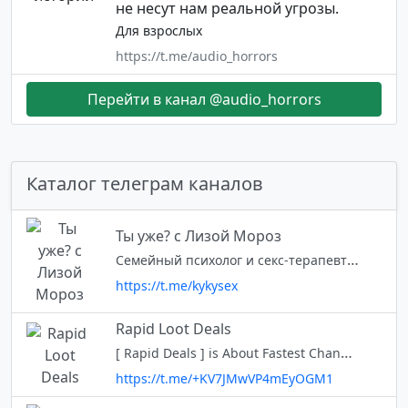
не несут нам реальной угрозы.
Для взрослых
https://t.me/audio_horrors
Перейти в канал @audio_horrors
Каталог телеграм каналов
Ты уже? с Лизой Мороз
Семейный психолог и секс-терапевт Лиза Мороз Слушать подкаст о сексе и отношениях «Ты уже?» там, где вам удобно: https://plinkhq.com/i/1475258237?to=page Связь: @liza_moroz
https://t.me/kykysex
Rapid Loot Deals
[ Rapid Deals ] is About Fastest Channel for New Loots | Best Online Shopping Deals & Offers❤️. Contact bot @Rapid_dealsbot (business) Affiliate Disclosure : https://t.me/c/1290372238/16
https://t.me/+KV7JMwVP4mEyOGM1