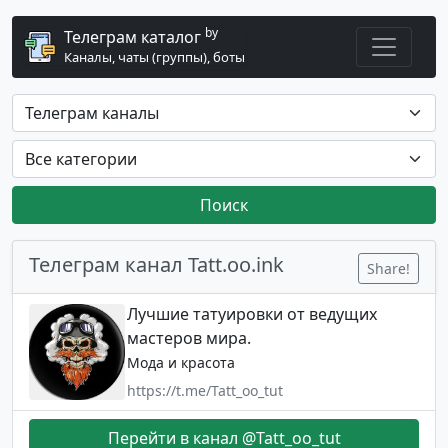
by
Телеграм каталог
Каналы, чаты (группы), боты
Поиск
Телеграм канал Tatt.oo.ink
Share!
Лучшие татуировки от ведущих
мастеров мира.
Мода и красота
https://t.me/Tatt_oo_tut
Перейти в канал @Tatt_oo_tut