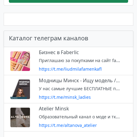
Каталог телеграм каналов
Бизнес в Faberlic
Приглашаю за покупками на сайт faberlic,бесплатная доставка во все регионы Бизнес онлайн -это просто 💼 Instagram @liudmilafamenkafl
https://t.me/liudmilafamenkafl
Модницы Минск - Ищу модель / Бесплатные услуги
У нас самые лучшие БЕСПЛАТНЫЕ предложения в сфере красоты Минска 🔥 Хотите разместить пост или отправить жалобу? Вам сюда - @anna_mod Отзывы https://t.me/otziv_ladies Ссылка t.me/joinchat/AAAAAFVHGwrJLO1KZsHJTA
https://t.me/minsk_ladies
Atelier Minsk
Образовательный канал о моде и тканях 💫
https://t.me/altanova_atelier