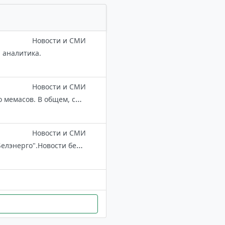
Новости и СМИ
 аналитика.
Новости и СМИ
Самые интересные статьи о беларусах, самое важное за день и немного мемасов. В общем, ситуация следующая
Новости и СМИ
Государственное производственное объединение электроэнергетики "Белэнерго".Новости белорусской энергетики и интересные факты . Оперативная и полезная информация о работе энергосистемы.