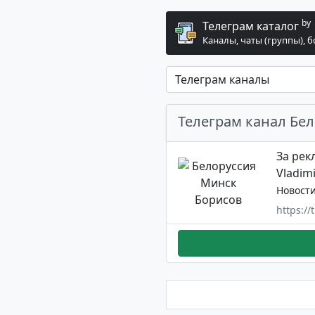
by
Телеграм каталог
Каналы, чаты (группы), 
Телеграм канал Бе
За рек
Vladim
Новост
https:/