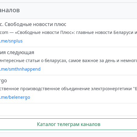
аналов
. Свободные новости плюс
.com — «Свободные новости Плюс»: главные новости Беларуси и
t.me/snplus
ция следующая
/t.me/smthnhappend
rgo
/t.me/belenergo
Каталог телеграм каналов