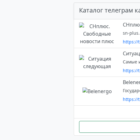
Каталог телеграм к
СНплюс
sn-plus
https://
Ситуа
https:/
Belene
https:/