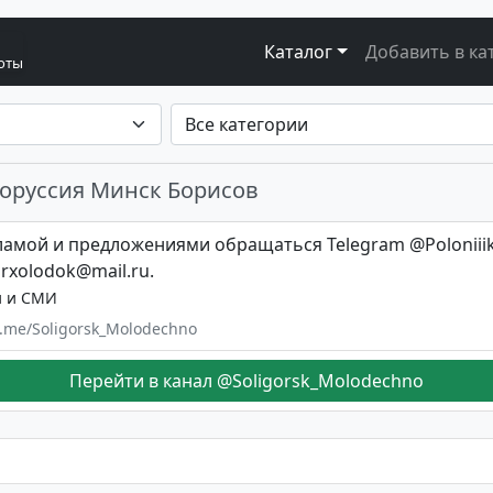
Каталог
Добавить в ка
боты
лоруссия Минск Борисов
ламой и предложениями обращаться Telegram @Poloniiik
irxolodok@mail.ru
.
и и СМИ
/t.me/Soligorsk_Molodechno
Перейти в канал @Soligorsk_Molodechno