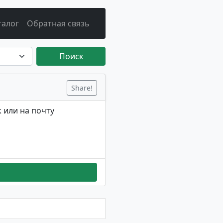
талог
Обратная связь
Поиск
Share!
 или на почту