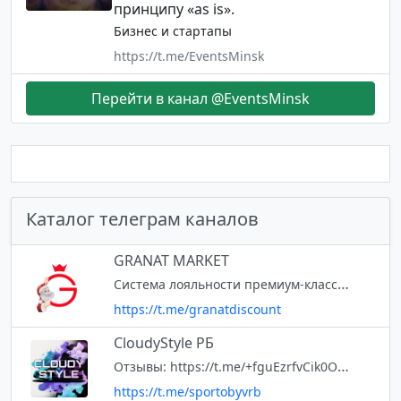
принципу «as is».
Бизнес и стартапы
https://t.me/EventsMinsk
Перейти в канал @EventsMinsk
Каталог телеграм каналов
GRANAT MARKET
Система лояльности премиум-класса https://granat.market
https://t.me/granatdiscount
CloudyStyle РБ
Отзывы: https://t.me/+fguEzrfvCik0OWZi 👟 Качество на высоте 📈 👟 Гарантия|обмен|возврат 🤝🏼 👟 Оплата при получении 📨 👟 Бесплатная доставка+подарок 🎁
https://t.me/sportobyvrb