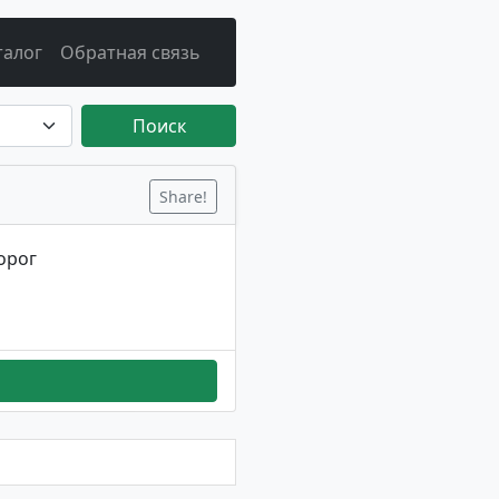
талог
Обратная связь
Поиск
Share!
ворог