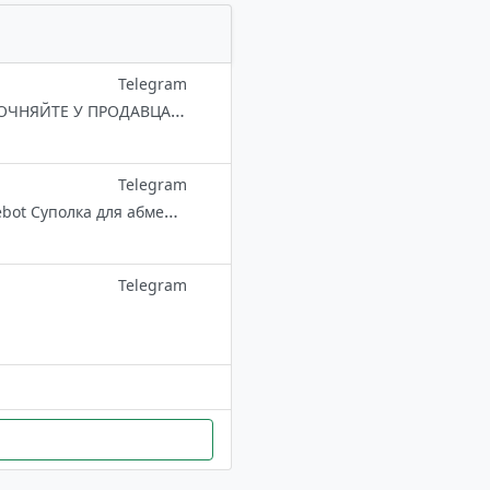
Telegram
Минск 🚚ДОСТАВКА ПО МЕТРО БЕСПЛАТНАЯ 🚚 📦НАЛИЧИЕ ТОВАРА УТОЧНЯЙТЕ У ПРОДАВЦА 🔴ВСЕ POD-СИСТЕМЫ ЗАПЕЧАТАННЫЕ 🔴ИМЕЕТСЯ ГАРАНТИЯ НА POD-СИСТЕМЫ 🔴ВСЯ ПРОДУКЦИЯ ОРИГИНАЛЬНАЯ ↘️Для заказа↙️ @VapeKMinsk
Telegram
Беларускае люстэрка @betainfo Ананімная зваротная сувязь: @infowritebot Суполка для абмеркавання: @tginfochatbe
Telegram