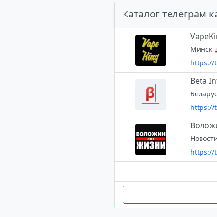
Каталог телеграм к
VapeKi
https://
Beta I
https://
Волож
Новости
https://