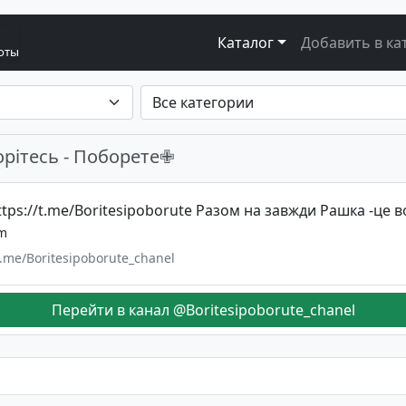
Каталог
Добавить в ка
боты
рітесь - Поборете✙
https://t.me/Boritesipoborute Разом на завжди Рашка -це 
m
t.me/Boritesipoborute_chanel
Перейти в канал @Boritesipoborute_chanel